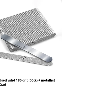
sed viilid 180 grit (50tk) + metallist
Gart