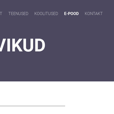
T
TEENUSED
KOOLITUSED
E-POOD
KONTAKT
VIKUD