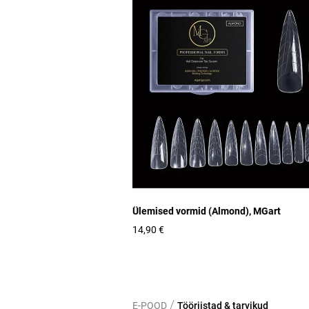
Ülemised vormid (Almond), MGart
14,90 €
/
E-POOD
Tööriistad & tarvikud