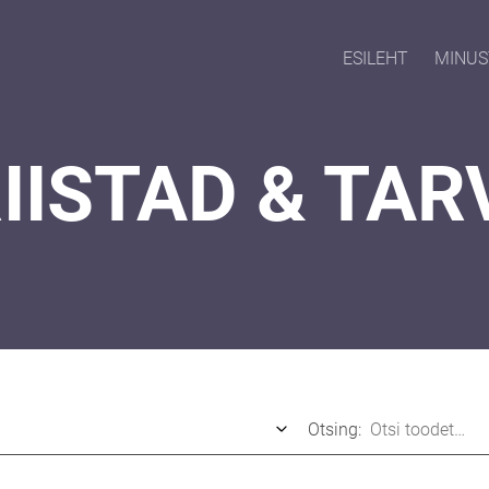
ESILEHT
MINUS
IISTAD & TAR
Otsing: