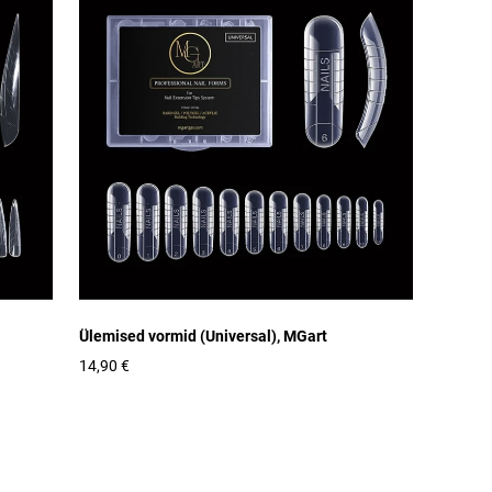
Ülemised vormid (Universal), MGart
14,90 €