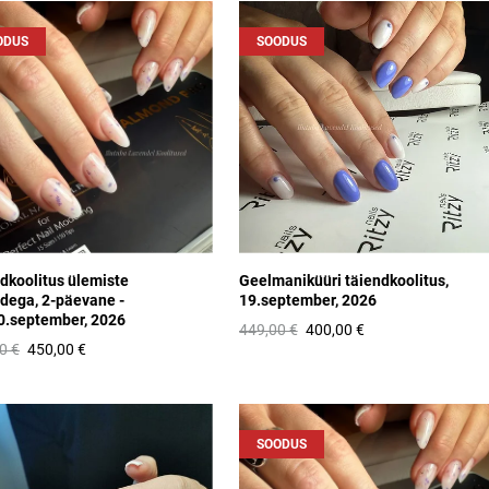
ODUS
SOODUS
dkoolitus ülemiste
Geelmaniküüri täiendkoolitus,
dega, 2-päevane -
19.september, 2026
0.september, 2026
449,00 €
400,00 €
0 €
450,00 €
SOODUS