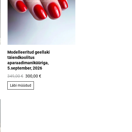
Modelleeritud geellaki
täiendkoolitus
aparaadimaniküüriga,
5.september, 2026
349,00 €
300,00 €
Läbi müüdud