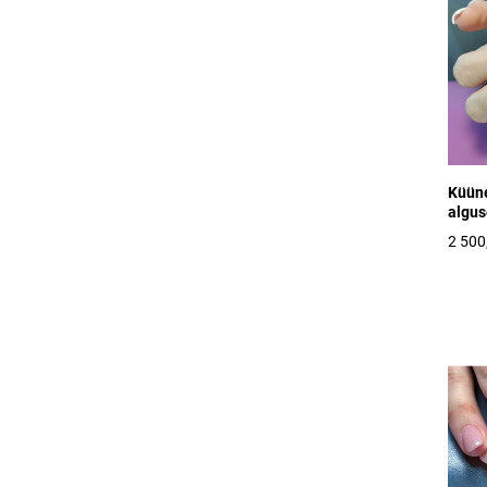
Küüne
algus
2 500