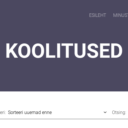
ESILEHT
MINUS
KOOLITUSED
eri:
Otsing: