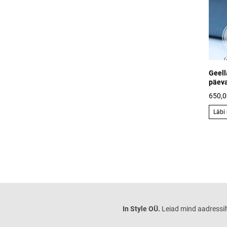
Geell
päeva
650,0
Läbi
In Style OÜ.
Leiad mind aadressilt