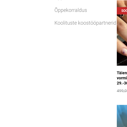
Õppekorraldus
SO
Koolituste koostööpartnerid
Täien
vormi
29.-3
499,0