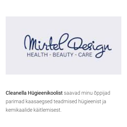
Cleanella Hügieenikoolist
saavad minu õppijad
parimad kaasaegsed teadmised hügieenist ja
kemikaalide käitlemisest.